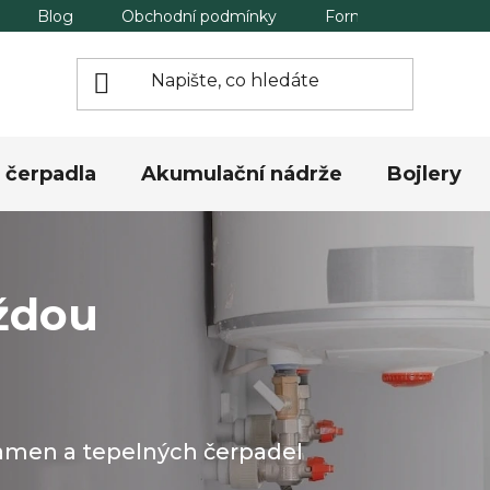
Blog
Obchodní podmínky
Formulář pro odstou
 čerpadla
Akumulační nádrže
Bojlery
ždou
kamen a tepelných čerpadel