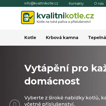
Přejít
info@kvalitnikotle.cz
Kontakty
O nás
na
obsah
Kotle
Krbová kamna
Tepelná
Vytápění pro ka
domácnost
Vyberte z široké nabídky kotlů, 
Předchozí
včetně příslušenství.