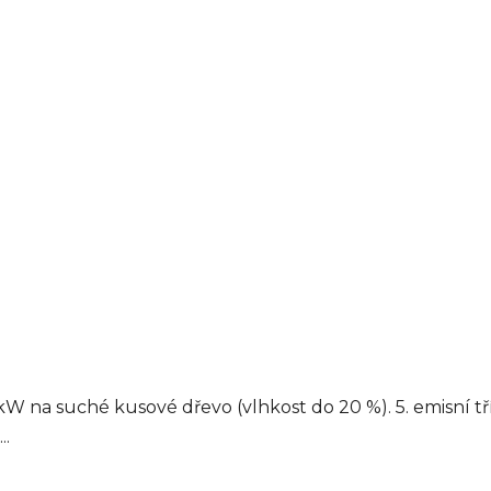
 na suché kusové dřevo (vlhkost do 20 %). 5. emisní t
..