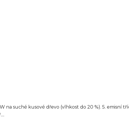
 na suché kusové dřevo (vlhkost do 20 %). 5. emisní t
..