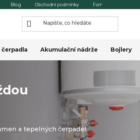
Blog
Obchodní podmínky
Formulář pro odstou
 čerpadla
Akumulační nádrže
Bojlery
ždou
kamen a tepelných čerpadel