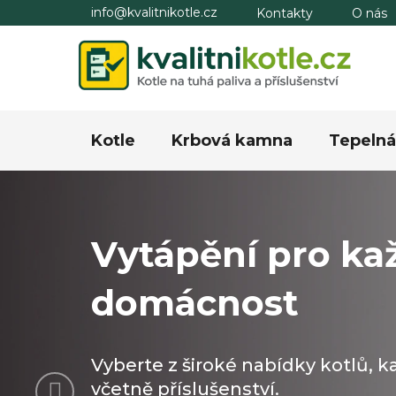
Přejít
info@kvalitnikotle.cz
Kontakty
O nás
na
obsah
Kotle
Krbová kamna
Tepelná
Vytápění pro ka
domácnost
Vyberte z široké nabídky kotlů, 
Předchozí
včetně příslušenství.