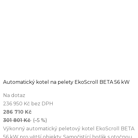
Automatický kotel na pelety EkoScroll BETA 56 kW
Na dotaz
236 950 Kč bez DPH
286 710 Kč
301 801 Kč
(–5 %)
Výkonný automatický peletový kotel EkoScroll BETA
56 kW pro větší objekty. Samočistící hořák s otočnou