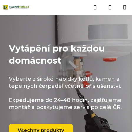
Přejít
Hledat
NÁKUP
na
obsah
KOŠÍK
Vytápění pro každou
domácnost
Vyberte z široké nabídky kotlů, kamen a
tepelných čerpadel včetně příslušenství.
Expedujeme do 24-48 hodin, zajišťujeme
montáž a poskytujeme servis po celé ČR.
Všechny produkty