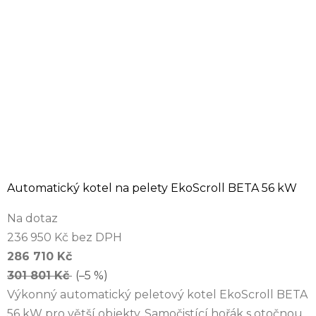
Automatický kotel na pelety EkoScroll BETA 56 kW
Na dotaz
236 950 Kč bez DPH
286 710 Kč
301 801 Kč
(–5 %)
Výkonný automatický peletový kotel EkoScroll BETA
56 kW pro větší objekty. Samočistící hořák s otočnou