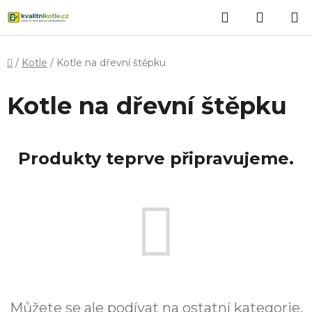
Přejít
Hledat
NÁKUP
na
obsah
KOŠÍK
Domů
/
Kotle
/
Kotle na dřevní štěpku
Kotle na dřevní štěpku
Produkty teprve připravujeme.
Můžete se ale podívat na ostatní kategorie.