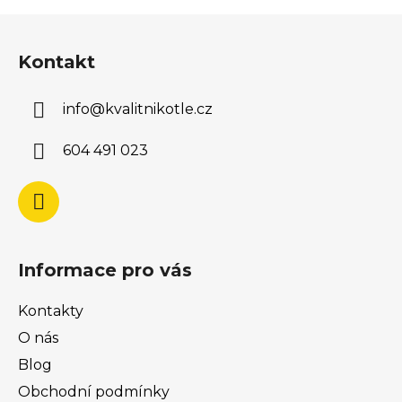
Z
á
Kontakt
p
a
info
@
kvalitnikotle.cz
t
í
604 491 023
Informace pro vás
Kontakty
O nás
Blog
Obchodní podmínky