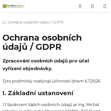
Přejít
Hledat
NÁKUP
na
obsah
KOŠÍK
Domů
/
Ochrana osobních údajů / GDPR
Ochrana osobních
údajů / GDPR
Zpracování osobních údajů pro účel
vyřízení objednávky.
Tyto podmínky nabývají účinnosti dnem 6.7.2026
I. Základní ustanovení
1.1 Správcem Vašich osobních údajů je Ing. Michal