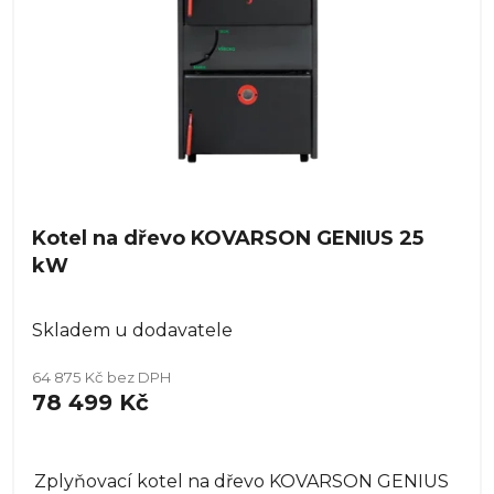
r
t
o
ů
d
u
k
t
ů
Kotel na dřevo KOVARSON GENIUS 25
kW
Skladem u dodavatele
64 875 Kč bez DPH
78 499 Kč
Zplyňovací kotel na dřevo KOVARSON GENIUS