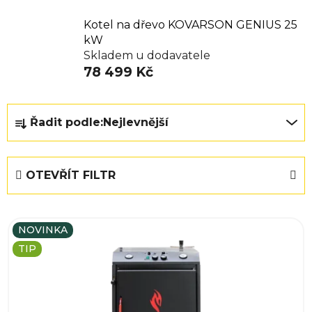
Kotel na dřevo KOVARSON GENIUS 25
kW
Skladem u dodavatele
78 499 Kč
Ř
Řadit podle:
Nejlevnější
a
z
e
OTEVŘÍT FILTR
n
í
V
p
NOVINKA
ý
r
TIP
p
o
i
d
s
u
p
k