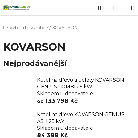
Přejít
Hledat
NÁKUP
na
obsah
KOŠÍK
Domů
/
Výběr dle výrobce
/
KOVARSON
KOVARSON
Nejprodávanější
Kotel na dřevo a pelety KOVARSON
GENIUS COMBI 25 kW
Skladem u dodavatele
133 798 Kč
od
Kotel na dřevo KOVARSON GENIUS
ASH 25 kW
Skladem u dodavatele
84 399 Kč