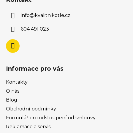
p
a
a
c
info
@
kvalitnikotle.cz
t
í
í
p
604 491 023
r
v
k
y
v
ý
Informace pro vás
p
i
Kontakty
s
u
O nás
Blog
Obchodní podmínky
Formulář pro odstoupení od smlouvy
Reklamace a servis