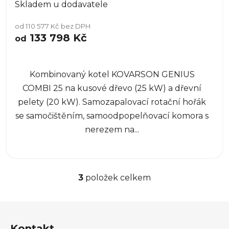
Skladem u dodavatele
od 110 577 Kč bez DPH
133 798 Kč
od
Kombinovaný kotel KOVARSON GENIUS
COMBI 25 na kusové dřevo (25 kW) a dřevní
pelety (20 kW). Samozapalovací rotační hořák
se samočištěním, samoodpopelňovací komora s
nerezem na...
3
položek celkem
O
v
l
Z
á
á
d
Kontakt