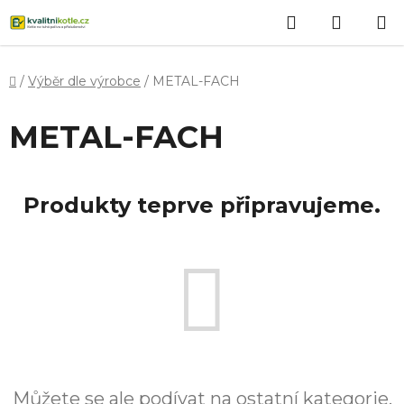
Přejít
Hledat
NÁKUP
na
obsah
KOŠÍK
Domů
/
Výběr dle výrobce
/
METAL-FACH
METAL-FACH
Produkty teprve připravujeme.
Můžete se ale podívat na ostatní kategorie.