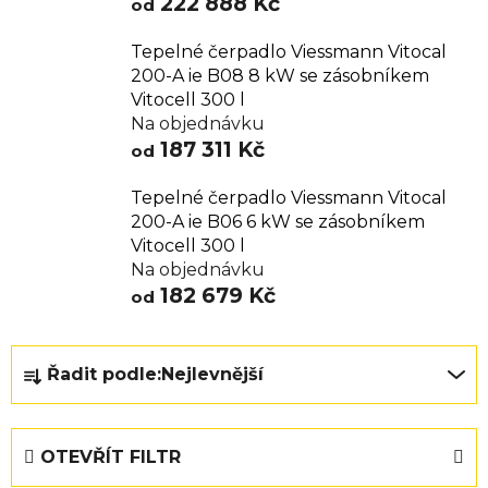
222 888 Kč
od
Tepelné čerpadlo Viessmann Vitocal
200-A ie B08 8 kW se zásobníkem
Vitocell 300 l
Na objednávku
187 311 Kč
od
Tepelné čerpadlo Viessmann Vitocal
200-A ie B06 6 kW se zásobníkem
Vitocell 300 l
Na objednávku
182 679 Kč
od
Ř
Řadit podle:
Nejlevnější
a
z
e
OTEVŘÍT FILTR
n