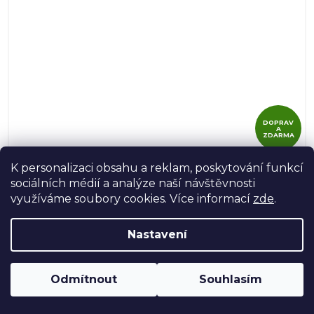
DOPRAV
A
ZDARMA
K personalizaci obsahu a reklam, poskytování funkcí
Slokov Variant SL 21 EKO 20 kW
sociálních médií a analýze naší návštěvnosti
využíváme soubory cookies. Více informací
zde
.
Skladem u dodavatele
Nastavení
52 500 Kč bez DPH
63 525 Kč
Odmítnout
Souhlasím
Kotel na dřevo Slokov Variant SL 21 EKO 20 kW