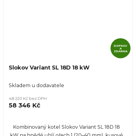
DOPRAV
A
ZDARMA
Slokov Variant SL 18D 18 kW
Skladem u dodavatele
48 220 Kč bez DPH
58 346 Kč
Kombinovaný kotel Slokov Variant SL 18D 18
kW na hnědé uhlí ořech 1 (20–40 mm), kusové