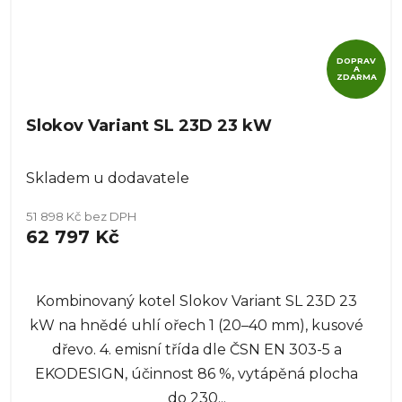
DOPRAV
A
ZDARMA
Slokov Variant SL 23D 23 kW
Skladem u dodavatele
51 898 Kč bez DPH
62 797 Kč
Kombinovaný kotel Slokov Variant SL 23D 23
kW na hnědé uhlí ořech 1 (20–40 mm), kusové
dřevo. 4. emisní třída dle ČSN EN 303-5 a
EKODESIGN, účinnost 86 %, vytápěná plocha
do 230...