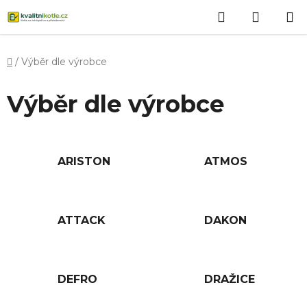
Přejít
Hledat
NÁKUP
na
obsah
KOŠÍK
Domů
/
Výběr dle výrobce
Výběr dle výrobce
ARISTON
ATMOS
ATTACK
DAKON
DEFRO
DRAŽICE