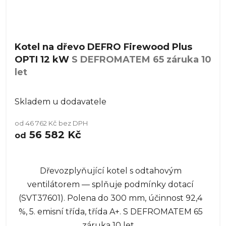
Kotel na dřevo DEFRO Firewood Plus
OPTI 12 kW
S DEFROMATEM 65 záruka 10
let
Skladem u dodavatele
od 46 762 Kč bez DPH
56 582 Kč
od
Dřevozplyňující kotel s odtahovým
ventilátorem — splňuje podmínky dotací
(SVT37601). Polena do 300 mm, účinnost 92,4
%, 5. emisní třída, třída A+. S DEFROMATEM 65
záruka 10 let...