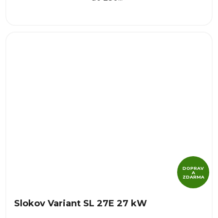
DOPRAV
A
ZDARMA
Slokov Variant SL 27E 27 kW