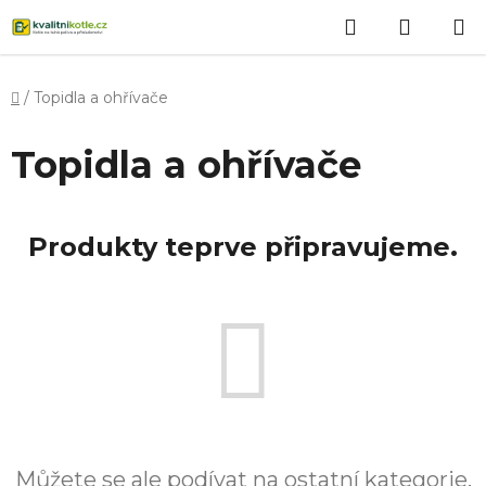
Přejít
Hledat
NÁKUP
na
obsah
KOŠÍK
Domů
/
Topidla a ohřívače
Topidla a ohřívače
Produkty teprve připravujeme.
Můžete se ale podívat na ostatní kategorie.