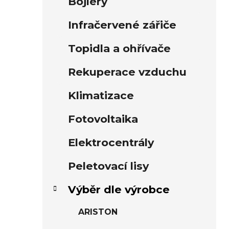
Bojlery
í
p
Infračervené zářiče
a
n
Topidla a ohřívače
e
Rekuperace vzduchu
l
Klimatizace
Fotovoltaika
Elektrocentrály
Peletovací lisy
Výběr dle výrobce
ARISTON