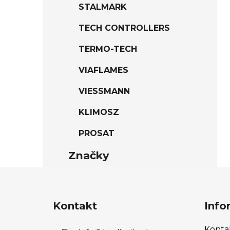
STALMARK
TECH CONTROLLERS
TERMO-TECH
VIAFLAMES
VIESSMANN
KLIMOSZ
PROSAT
Značky
Z
á
Kontakt
Info
p
a
Konta