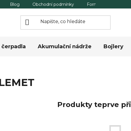
Blog
Obchodní podmínky
Formulář pro odstou
 čerpadla
Akumulační nádrže
Bojlery
LEMET
Produkty teprve př