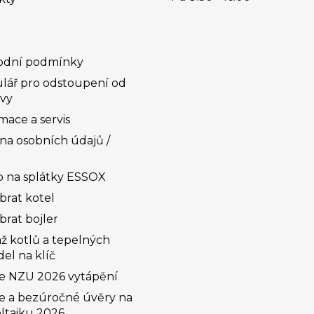
dní podmínky
lář pro odstoupení od
vy
ace a servis
na osobních údajů /
 na splátky ESSOX
brat kotel
brat bojler
ž kotlů a tepelných
el na klíč
e NZU 2026 vytápění
e a bezúročné úvěry na
ltaiku 2026