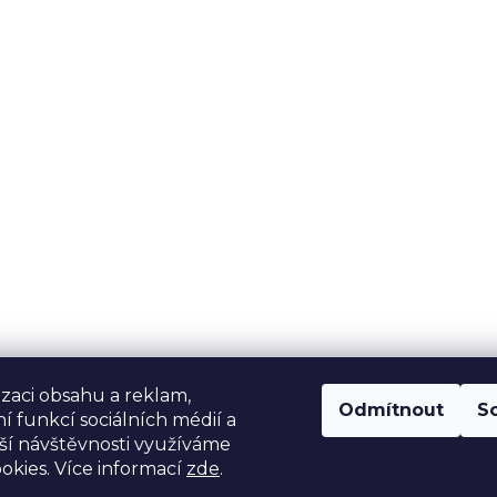
izaci obsahu a reklam,
Odmítnout
S
í funkcí sociálních médií a
ší návštěvnosti využíváme
okies. Více informací
zde
.