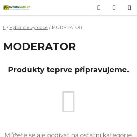
Přejít
Hledat
NÁKUP
na
obsah
KOŠÍK
Domů
/
Výběr dle výrobce
/
MODERATOR
MODERATOR
Produkty teprve připravujeme.
Můžete se ale podívat na ostatní kategorie.