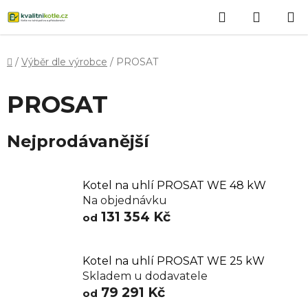
Přejít
Hledat
NÁKUP
na
obsah
KOŠÍK
Domů
/
Výběr dle výrobce
/
PROSAT
PROSAT
Nejprodávanější
Kotel na uhlí PROSAT WE 48 kW
Na objednávku
131 354 Kč
od
Kotel na uhlí PROSAT WE 25 kW
Skladem u dodavatele
79 291 Kč
od