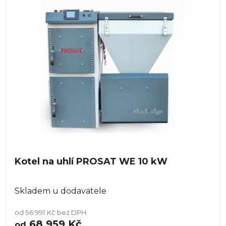
p
o
i
d
s
u
p
k
r
t
o
ů
d
u
k
t
ů
Kotel na uhlí PROSAT WE 10 kW
Skladem u dodavatele
od 56 991 Kč bez DPH
68 959 Kč
od