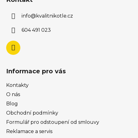
p
a
a
c
info
@
kvalitnikotle.cz
t
í
í
p
604 491 023
r
v
k
y
v
ý
Informace pro vás
p
i
Kontakty
s
u
O nás
Blog
Obchodní podmínky
Formulář pro odstoupení od smlouvy
Reklamace a servis