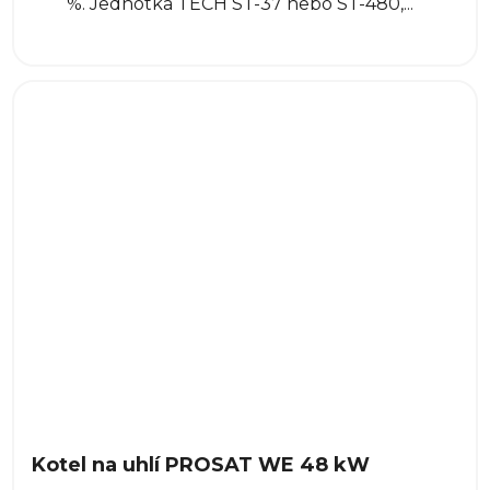
%. Jednotka TECH ST-37 nebo ST-480,...
Kotel na uhlí PROSAT WE 48 kW