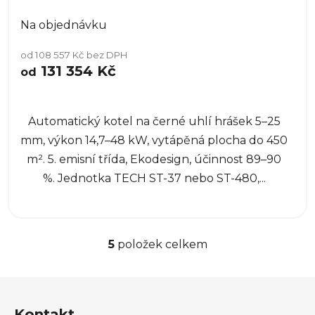
Na objednávku
od 108 557 Kč bez DPH
131 354 Kč
od
Automatický kotel na černé uhlí hrášek 5–25
mm, výkon 14,7–48 kW, vytápěná plocha do 450
m². 5. emisní třída, Ekodesign, účinnost 89–90
%. Jednotka TECH ST-37 nebo ST-480,...
5
položek celkem
O
v
l
Z
á
á
d
Kontakt