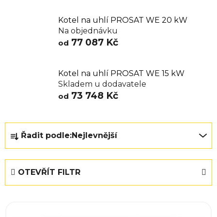
Kotel na uhlí PROSAT WE 20 kW
Na objednávku
77 087 Kč
od
Kotel na uhlí PROSAT WE 15 kW
Skladem u dodavatele
73 748 Kč
od
Ř
Řadit podle:
Nejlevnější
a
z
e
OTEVŘÍT FILTR
n
í
V
p
ý
r