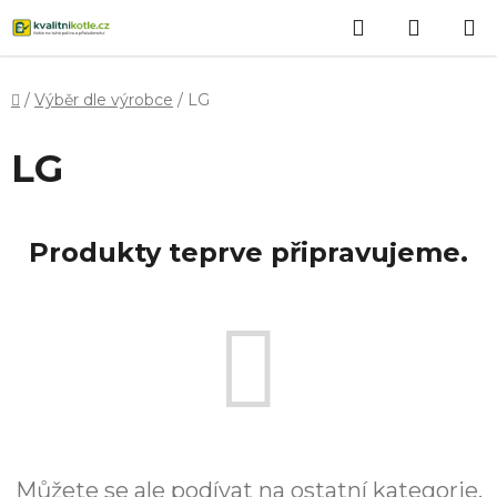
Přejít
Hledat
NÁKUP
na
obsah
KOŠÍK
Domů
/
Výběr dle výrobce
/
LG
LG
Produkty teprve připravujeme.
Můžete se ale podívat na ostatní kategorie.